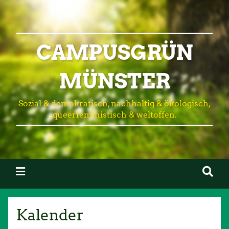
CAMPUSGRÜN
MÜNSTER
Sozial & demokratisch, nachhaltig & ökologisch,
queerfeministisch & weltoffen.
Kalender