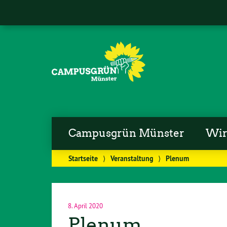
Campusgrün Münster
Wi
Startseite
⟩
Veranstaltung
⟩
Plenum
8. April 2020
Plenum