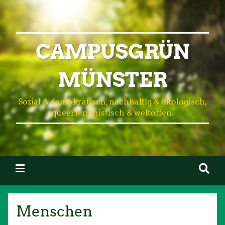
CAMPUSGRÜN
MÜNSTER
Sozial & demokratisch, nachhaltig & ökologisch,
queerfeministisch & weltoffen.
Menschen