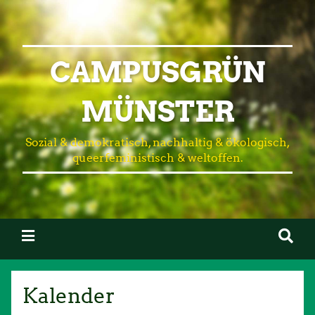
CAMPUSGRÜN
MÜNSTER
Sozial & demokratisch, nachhaltig & ökologisch,
queerfeministisch & weltoffen.
Kalender