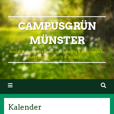
CAMPUSGRÜN
MÜNSTER
Sozial & demokratisch, nachhaltig & ökologisch,
queerfeministisch & weltoffen.
Kalender