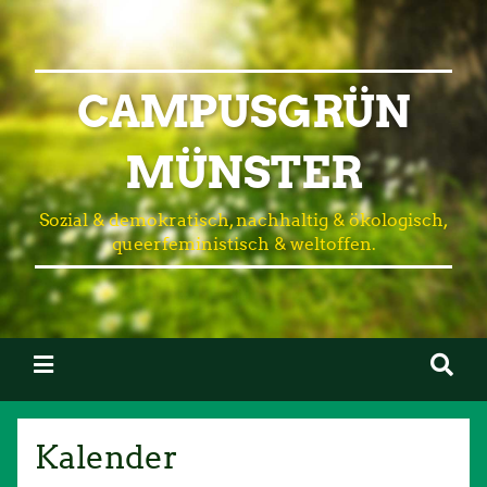
CAMPUSGRÜN
MÜNSTER
Sozial & demokratisch, nachhaltig & ökologisch,
queerfeministisch & weltoffen.
Kalender