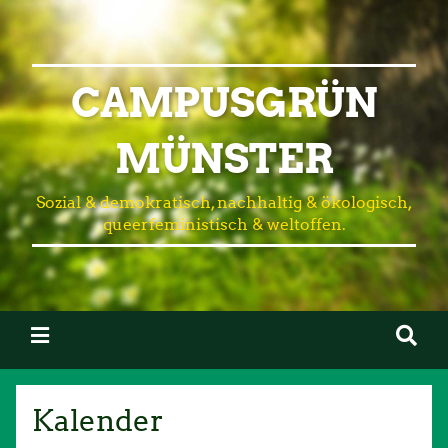
CAMPUSGRÜN
MÜNSTER
Sozial & demokratisch, nachhaltig & ökologisch,
queerfeministisch & weltoffen.
Kalender