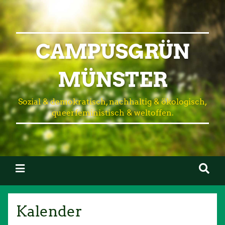
CAMPUSGRÜN
MÜNSTER
Sozial & demokratisch, nachhaltig & ökologisch,
queerfeministisch & weltoffen.
Kalender