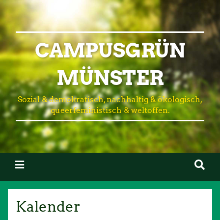
CAMPUSGRÜN
MÜNSTER
Sozial & demokratisch, nachhaltig & ökologisch,
queerfeministisch & weltoffen.
Kalender