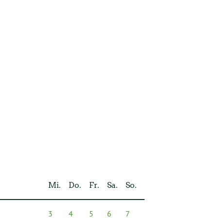
Mi.
Do.
Fr.
Sa.
So.
3
4
5
6
7