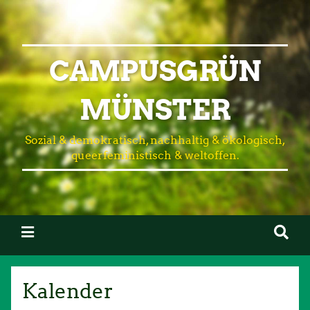
CAMPUSGRÜN
MÜNSTER
Sozial & demokratisch, nachhaltig & ökologisch,
queerfeministisch & weltoffen.
Kalender