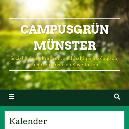
CAMPUSGRÜN
MÜNSTER
Sozial & demokratisch, nachhaltig & ökologisch,
queerfeministisch & weltoffen.
Kalender