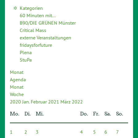
Kategorien
60 Minuten mit...
B90/DIE GRÜNEN Münster
Critical Mass
externe Veranstaltungen
fridaysforfuture
Plena
StuPa
Monat
Agenda
Monat
Woche
2020
Jan.
Februar 2021
März
2022
Mo.
Di.
Mi.
Do.
Fr.
Sa.
So.
1
2
3
4
5
6
7