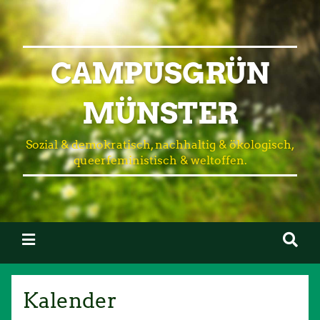
CAMPUSGRÜN
MÜNSTER
Sozial & demokratisch, nachhaltig & ökologisch,
queerfeministisch & weltoffen.
Kalender