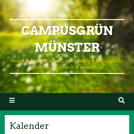
CAMPUSGRÜN
MÜNSTER
Sozial & demokratisch, nachhaltig & ökologisch,
queerfeministisch & weltoffen.
Kalender