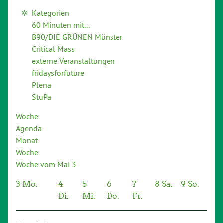
Kategorien
60 Minuten mit...
B90/DIE GRÜNEN Münster
Critical Mass
externe Veranstaltungen
fridaysforfuture
Plena
StuPa
Woche
Agenda
Monat
Woche
Woche vom Mai 3
3
Mo.
4
5
6
7
8
Sa.
9
So.
Di.
Mi.
Do.
Fr.