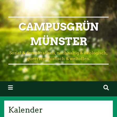
CAMPUSGRÜN
MÜNSTER
Sozial & demokratisch, nachhaltig & ökologisch,
queerfeministisch & weltoffen.
Kalender