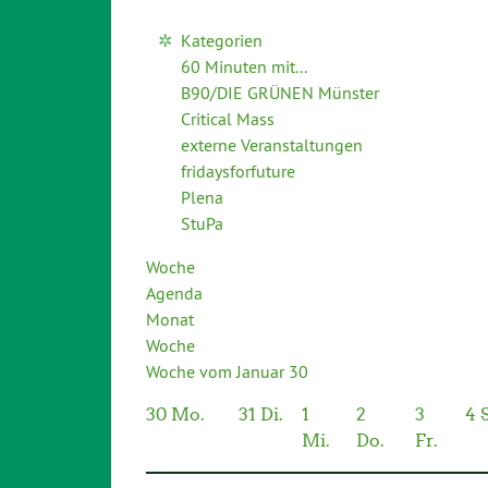
Kategorien
60 Minuten mit...
B90/DIE GRÜNEN Münster
Critical Mass
externe Veranstaltungen
fridaysforfuture
Plena
StuPa
Woche
Agenda
Monat
Woche
Woche vom Januar 30
30
Mo.
31
Di.
1
2
3
4
Mi.
Do.
Fr.