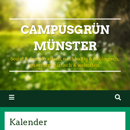
CAMPUSGRÜN
MÜNSTER
Sozial & demokratisch, nachhaltig & ökologisch,
queerfeministisch & weltoffen.
Kalender